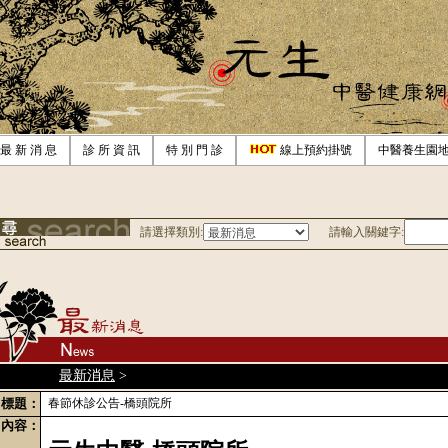
最 新 消 息
診 所 資 訊
特 別 門 診
線上預約掛號
中醫養生園
請選擇類別:
請輸入關鍵字:
最新消息
>
標題：
春節休診公告-橋頭院所
內容：