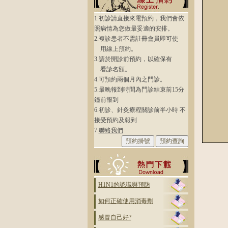
1.初診請直接來電預約，我們會依
照病情為您做最妥適的安排。
2.複診患者不需註冊會員即可使
用線上預約。
3.請於開診前預約，以確保有
看診名額。
4.可預約兩個月內之門診。
5.最晚報到時間為門診結束前15分
鐘前報到
6.初診、針灸療程關診前半小時 不
接受預約及報到
7.
聯絡我們
H1N1的認識與預防
如何正確使用消毒劑
感冒自己好?