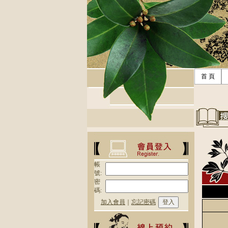
首 頁
帳
號:
密
碼:
加入會員
｜
忘記密碼