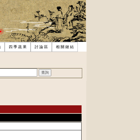
地
四 季 蔬 果
討 論 區
相 關 鏈 結